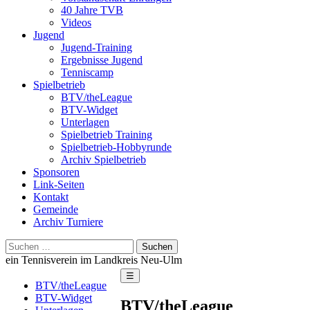
40 Jahre TVB
Videos
Jugend
Jugend-Training
Ergebnisse Jugend
Tenniscamp
Spielbetrieb
BTV/theLeague
BTV-Widget
Unterlagen
Spielbetrieb Training
Spielbetrieb-Hobbyrunde
Archiv Spielbetrieb
Sponsoren
Link-Seiten
Kontakt
Gemeinde
Archiv Turniere
Suchen
nach:
ein Tennisverein im Landkreis Neu-Ulm
☰
BTV/theLeague
BTV-Widget
BTV/theLeague