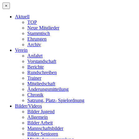
×
Aktuell
TOP
Neue Mitglieder
Stammtisch
Ehrungen
Archiv
Verein
Anfahrt
Vorstandschaft
Berichte
Rundschreiben
Trainer
Mitgliedschaft
Änderungsmitteilung
Chronik
Satzung, Platz- Spielordnung
Bilder/Videos
Bilder Jugend
Allgemein
Bilder Arbeit
Mannschaftsbilder
Bilder Senioren