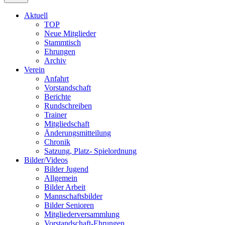
Inhalt
springen
Aktuell
TOP
Neue Mitglieder
Stammtisch
Ehrungen
Archiv
Verein
Anfahrt
Vorstandschaft
Berichte
Rundschreiben
Trainer
Mitgliedschaft
Änderungsmitteilung
Chronik
Satzung, Platz- Spielordnung
Bilder/Videos
Bilder Jugend
Allgemein
Bilder Arbeit
Mannschaftsbilder
Bilder Senioren
Mitgliederversammlung
Vorstandschaft-Ehrungen