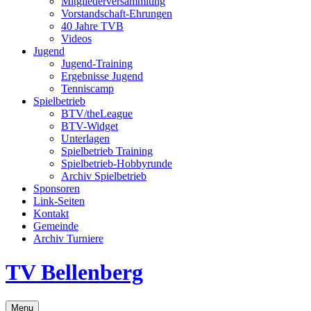
Mitgliederversammlung
Vorstandschaft-Ehrungen
40 Jahre TVB
Videos
Jugend
Jugend-Training
Ergebnisse Jugend
Tenniscamp
Spielbetrieb
BTV/theLeague
BTV-Widget
Unterlagen
Spielbetrieb Training
Spielbetrieb-Hobbyrunde
Archiv Spielbetrieb
Sponsoren
Link-Seiten
Kontakt
Gemeinde
Archiv Turniere
TV Bellenberg
Suchen
Zum
Menu